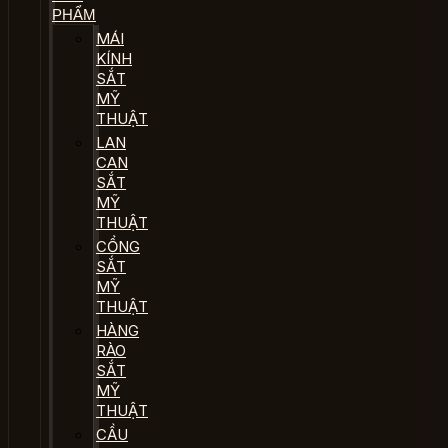
PHẨM
MÁI
KÍNH
SẮT
MỸ
THUẬT
LAN
CAN
SẮT
MỸ
THUẬT
CỔNG
SẮT
MỸ
THUẬT
HÀNG
RÀO
SẮT
MỸ
THUẬT
CẦU