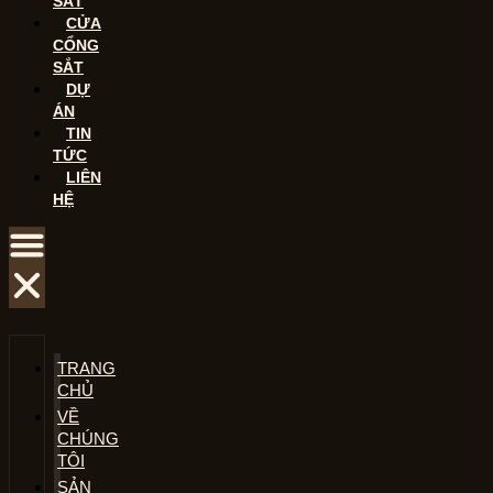
SẮT
CỬA
CỔNG
SẮT
DỰ
ÁN
TIN
TỨC
LIÊN
HỆ
TRANG
CHỦ
VỀ
CHÚNG
TÔI
SẢN