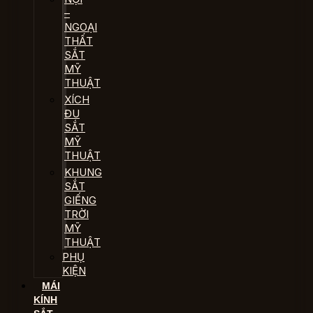
–
NGOẠI
THẤT
SẮT
MỸ
THUẬT
XÍCH
ĐU
SẮT
MỸ
THUẬT
KHUNG
SẮT
GIẾNG
TRỜI
MỸ
THUẬT
PHỤ
KIỆN
MÁI
KÍNH