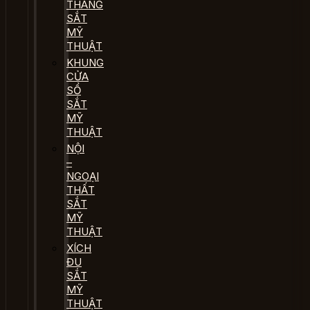
THANG
SẮT
MỸ
THUẬT
KHUNG
CỬA
SỔ
SẮT
MỸ
THUẬT
NỘI
–
NGOẠI
THẤT
SẮT
MỸ
THUẬT
XÍCH
ĐU
SẮT
MỸ
THUẬT