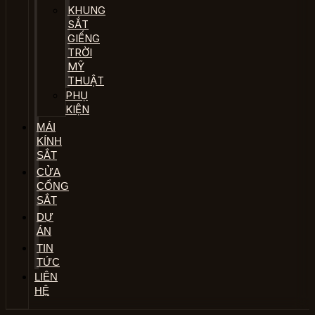
KHUNG
SẮT
GIẾNG
TRỜI
MỸ
THUẬT
PHỤ
KIỆN
MÁI
KÍNH
SẮT
CỬA
CỔNG
SẮT
DỰ
ÁN
TIN
TỨC
LIÊN
HỆ