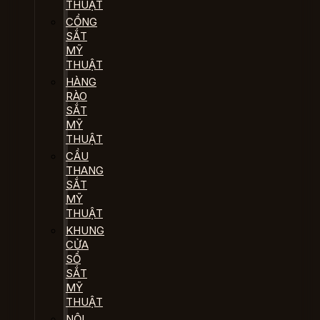
THUẬT
CỔNG
SẮT
MỸ
THUẬT
HÀNG
RÀO
SẮT
MỸ
THUẬT
CẦU
THANG
SẮT
MỸ
THUẬT
KHUNG
CỬA
SỔ
SẮT
MỸ
THUẬT
NỘI