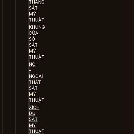
THANG
SẮT
MỸ
THUẬT
KHUNG
CỬA
SỔ
SẮT
MỸ
THUẬT
NỘI
–
NGOẠI
THẤT
SẮT
MỸ
THUẬT
XÍCH
ĐU
SẮT
MỸ
THUẬT