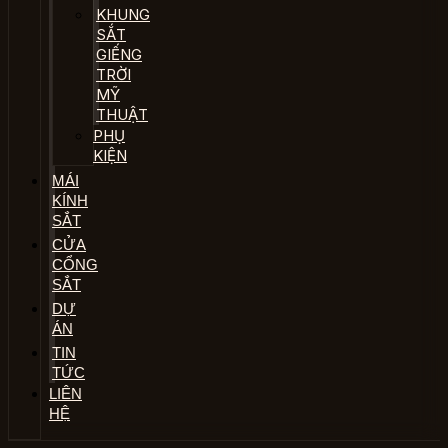
KHUNG
SẮT
GIẾNG
TRỜI
MỸ
THUẬT
PHỤ
KIỆN
MÁI
KÍNH
SẮT
CỬA
CỔNG
SẮT
DỰ
ÁN
TIN
TỨC
LIÊN
HỆ