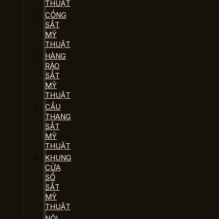
THUẬT
CỔNG
SẮT
MỸ
THUẬT
HÀNG
RÀO
SẮT
MỸ
THUẬT
CẦU
THANG
SẮT
MỸ
THUẬT
KHUNG
CỬA
SỔ
SẮT
MỸ
THUẬT
NỘI