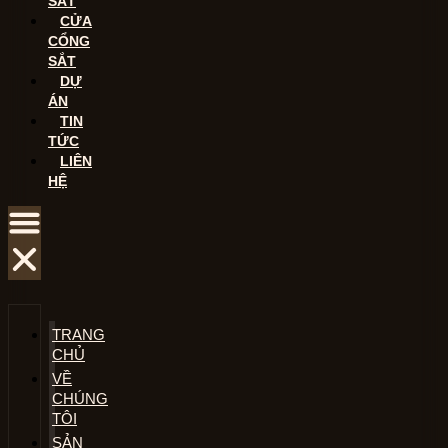
SẮT
CỬA
CỔNG
SẮT
DỰ
ÁN
TIN
TỨC
LIÊN
HỆ
TRANG
CHỦ
VỀ
CHÚNG
TÔI
SẢN