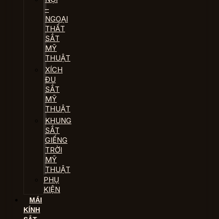
–
NGOẠI
THẤT
SẮT
MỸ
THUẬT
XÍCH
ĐU
SẮT
MỸ
THUẬT
KHUNG
SẮT
GIẾNG
TRỜI
MỸ
THUẬT
PHỤ
KIỆN
MÁI
KÍNH