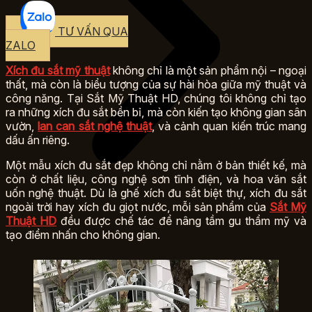
TƯ VẤN QUA
ZALO
Xích đu sắt mỹ thuật
không chỉ là một sản phẩm nội – ngoại
thất, mà còn là biểu tượng của sự hài hòa giữa mỹ thuật và
công năng. Tại Sắt Mỹ Thuật HD, chúng tôi không chỉ tạo
ra những xích đu sắt bền bỉ, mà còn kiến tạo không gian sân
vườn,
lan can sắt nghệ thuật
, và cảnh quan kiến trúc mang
dấu ấn riêng.
Một mẫu xích đu sắt đẹp không chỉ nằm ở bản thiết kế, mà
còn ở chất liệu, công nghệ sơn tĩnh điện, và hoa văn sắt
uốn nghệ thuật. Dù là ghế xích đu sắt biệt thự, xích đu sắt
ngoài trời hay xích đu giọt nước, mỗi sản phẩm của
Sắt Mỹ
Thuật HD
đều được chế tác để nâng tầm gu thẩm mỹ và
tạo điểm nhấn cho không gian.