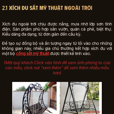
2.1
Xích đu sắt mỹ thuật ngoài trời
Xích đu ngoài trời chịu được nắng, mưa nhờ lớp sơn tĩnh
điện. Sản phẩm phù hợp sân vườn, quán cà phê, biệt thự.
Kiểu dáng đa dạng, từ đơn giản đến cầu kỳ.
Để tạo sự đồng bộ và ấn tượng ngay từ lối vào cho những
không gian này, nhiều gia chủ thường kết hợp xích đu với
một bộ
cổng sắt mỹ thuật
được thiết kế tinh xảo.
(Mời quý khách Click vào hình để xem ảnh phóng to của
các mẫu, click nút “xem thêm” để xem thêm nhiều mẫu
hơn)