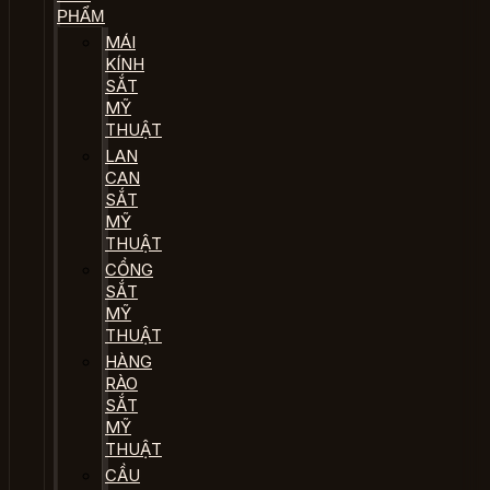
PHẨM
MÁI
KÍNH
SẮT
MỸ
THUẬT
LAN
CAN
SẮT
MỸ
THUẬT
CỔNG
SẮT
MỸ
THUẬT
HÀNG
RÀO
SẮT
MỸ
THUẬT
CẦU