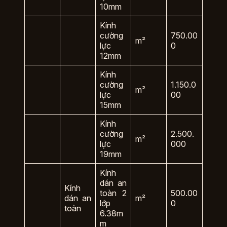
10mm
Kính
cường
750.00
m²
lực
0
12mm
Kính
cường
1.150.0
m²
lực
00
15mm
Kính
cường
2.500.
m²
lực
000
19mm
Kính
dán an
Kính
toàn 2
500.00
dán an
m²
lớp
0
toàn
6.38m
m