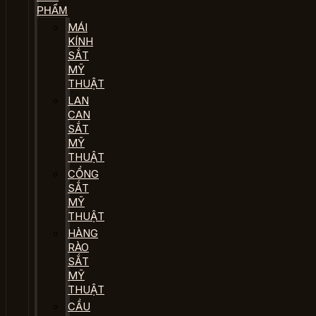
PHẨM
MÁI
KÍNH
SẮT
MỸ
THUẬT
LAN
CAN
SẮT
MỸ
THUẬT
CỔNG
SẮT
MỸ
THUẬT
HÀNG
RÀO
SẮT
MỸ
THUẬT
CẦU