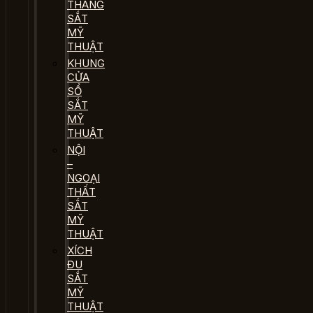
THANG
SẮT
MỸ
THUẬT
KHUNG
CỬA
SỔ
SẮT
MỸ
THUẬT
NỘI
–
NGOẠI
THẤT
SẮT
MỸ
THUẬT
XÍCH
ĐU
SẮT
MỸ
THUẬT