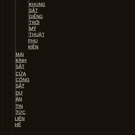
KHUNG
SẮT
GIẾNG
TRỜI
MỸ
THUẬT
PHỤ
KIỆN
MÁI
KÍNH
SẮT
CỬA
CỔNG
SẮT
DỰ
ÁN
TIN
TỨC
LIÊN
HỆ