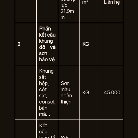
m²
Liên hệ
lực
21.9m
m
Phần
kết cấu
khung
2
KG
đỡ và
sơn
bảo vệ
Khung
sắt
hộp,
Sơn
cột
màu
KG
45.000
sắt,
hoàn
consol,
thiện
bản
mã…
Kết
cấu
thép tổ
Sơn