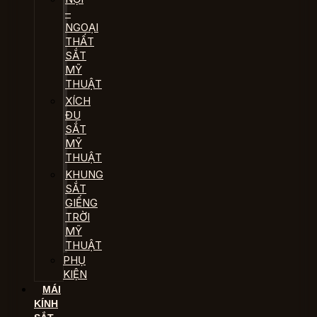
–
NGOẠI
THẤT
SẮT
MỸ
THUẬT
XÍCH
ĐU
SẮT
MỸ
THUẬT
KHUNG
SẮT
GIẾNG
TRỜI
MỸ
THUẬT
PHỤ
KIỆN
MÁI
KÍNH