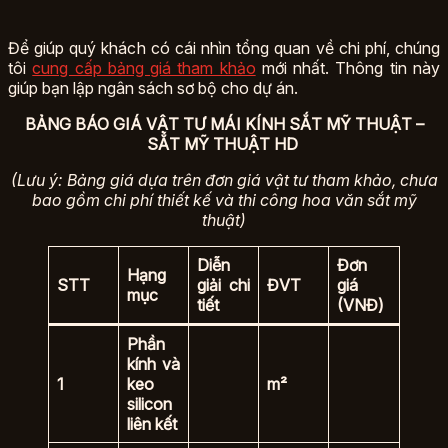
Để giúp quý khách có cái nhìn tổng quan về chi phí, chúng
tôi
cung cấp bảng giá tham khảo
mới nhất. Thông tin này
giúp bạn lập ngân sách sơ bộ cho dự án.
BẢNG BÁO GIÁ VẬT TƯ MÁI KÍNH SẮT MỸ THUẬT –
SẮT MỸ THUẬT HD
(Lưu ý: Bảng giá dựa trên đơn giá vật tư tham khảo, chưa
bao gồm chi phí thiết kế và thi công hoa văn sắt mỹ
thuật)
Diễn
Đơn
Hạng
STT
giải chi
ĐVT
giá
mục
tiết
(VNĐ)
Phần
kính và
1
keo
m²
silicon
liên kết