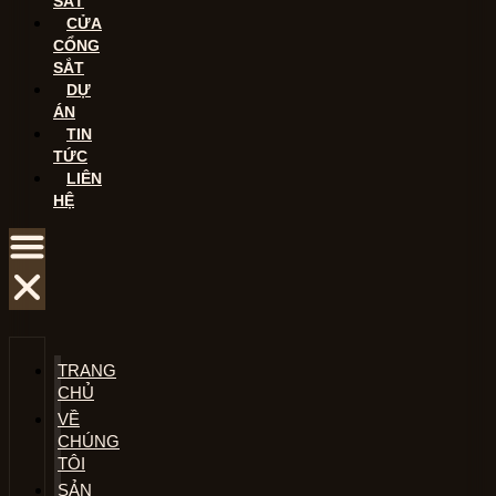
SẮT
CỬA
CỔNG
SẮT
DỰ
ÁN
TIN
TỨC
LIÊN
HỆ
TRANG
CHỦ
VỀ
CHÚNG
TÔI
SẢN