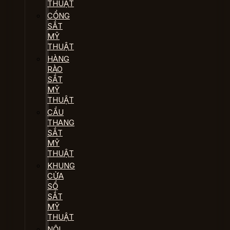
THUẬT
CỔNG
SẮT
MỸ
THUẬT
HÀNG
RÀO
SẮT
MỸ
THUẬT
CẦU
THANG
SẮT
MỸ
THUẬT
KHUNG
CỬA
SỔ
SẮT
MỸ
THUẬT
NỘI