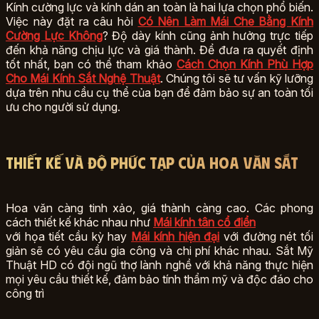
Kính cường lực và kính dán an toàn là hai lựa chọn phổ biến.
Việc này đặt ra câu hỏi
Có Nên Làm Mái Che Bằng Kính
Cường Lực Không
? Độ dày kính cũng ảnh hưởng trực tiếp
đến khả năng chịu lực và giá thành. Để đưa ra quyết định
tốt nhất, bạn có thể tham khảo
Cách Chọn Kính Phù Hợp
Cho Mái Kính Sắt Nghệ Thuật
. Chúng tôi sẽ tư vấn kỹ lưỡng
dựa trên nhu cầu cụ thể của bạn để đảm bảo sự an toàn tối
ưu cho người sử dụng.
Thiết kế và độ phức tạp của hoa văn sắt
Hoa văn càng tinh xảo, giá thành càng cao. Các phong
cách thiết kế khác nhau như
Mái kính tân cổ điển
với họa tiết cầu kỳ hay
Mái kính hiện đại
với đường nét tối
giản sẽ có yêu cầu gia công và chi phí khác nhau. Sắt Mỹ
Thuật HD có đội ngũ thợ lành nghề với khả năng thực hiện
mọi yêu cầu thiết kế, đảm bảo tính thẩm mỹ và độc đáo cho
công trì