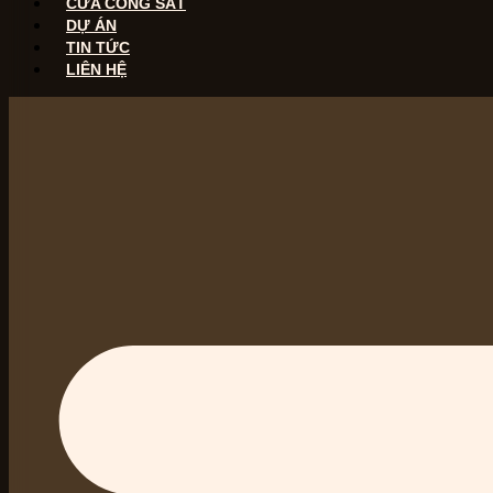
CỬA CỔNG SẮT
DỰ ÁN
TIN TỨC
LIÊN HỆ