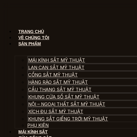
Chuyển
đến
nội
dung
TRANG CHỦ
VỀ CHÚNG TÔI
SẢN PHẨM
MÁI KÍNH SẮT MỸ THUẬT
LAN CAN SẮT MỸ THUẬT
CỔNG SẮT MỸ THUẬT
HÀNG RÀO SẮT MỸ THUẬT
CẦU THANG SẮT MỸ THUẬT
KHUNG CỬA SỔ SẮT MỸ THUẬT
NỘI – NGOẠI THẤT SẮT MỸ THUẬT
XÍCH ĐU SẮT MỸ THUẬT
KHUNG SẮT GIẾNG TRỜI MỸ THUẬT
PHỤ KIỆN
MÁI KÍNH SẮT