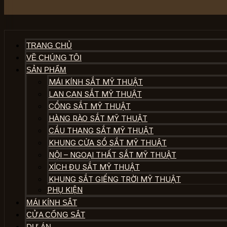
TRANG CHỦ
VỀ CHÚNG TÔI
SẢN PHẨM
MÁI KÍNH SẮT MỸ THUẬT
LAN CAN SẮT MỸ THUẬT
CỔNG SẮT MỸ THUẬT
HÀNG RÀO SẮT MỸ THUẬT
CẦU THANG SẮT MỸ THUẬT
KHUNG CỬA SỔ SẮT MỸ THUẬT
NỘI – NGOẠI THẤT SẮT MỸ THUẬT
XÍCH ĐU SẮT MỸ THUẬT
KHUNG SẮT GIẾNG TRỜI MỸ THUẬT
PHỤ KIỆN
MÁI KÍNH SẮT
CỬA CỔNG SẮT
DỰ ÁN