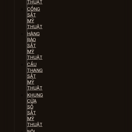
THUẬT
CỔNG
SẮT
MỸ
THUẬT
HÀNG
RÀO
SẮT
MỸ
THUẬT
CẦU
THANG
SẮT
MỸ
THUẬT
KHUNG
CỬA
SỔ
SẮT
MỸ
THUẬT
NỘI