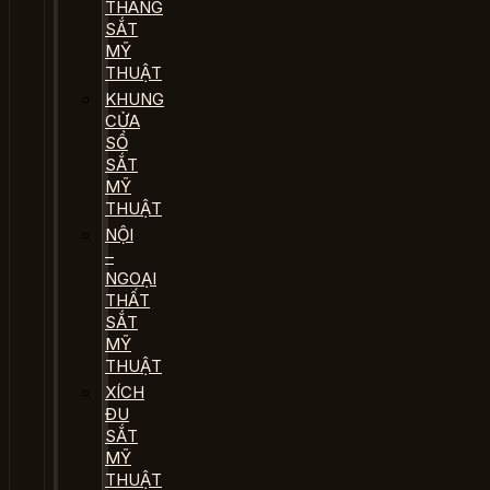
THANG
SẮT
MỸ
THUẬT
KHUNG
CỬA
SỔ
SẮT
MỸ
THUẬT
NỘI
–
NGOẠI
THẤT
SẮT
MỸ
THUẬT
XÍCH
ĐU
SẮT
MỸ
THUẬT