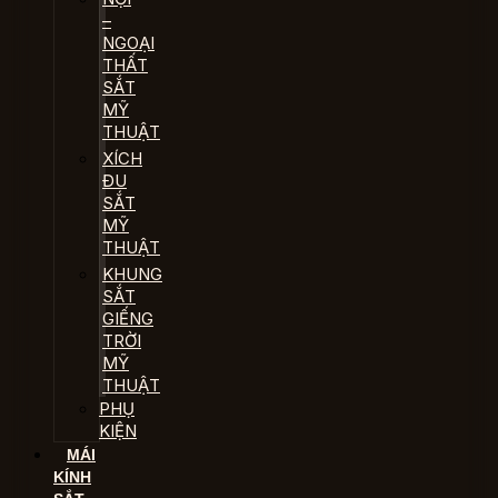
–
NGOẠI
THẤT
SẮT
MỸ
THUẬT
XÍCH
ĐU
SẮT
MỸ
THUẬT
KHUNG
SẮT
GIẾNG
TRỜI
MỸ
THUẬT
PHỤ
KIỆN
MÁI
KÍNH