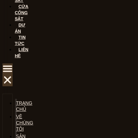
SẮT
CỬA
CỔNG
SẮT
DỰ
ÁN
TIN
TỨC
LIÊN
HỆ
TRANG
CHỦ
VỀ
CHÚNG
TÔI
SẢN