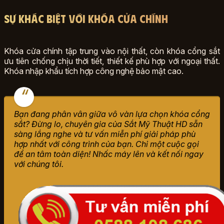
Sự Khác Biệt Với Khóa Cửa Chính
Khóa cửa chính tập trung vào nội thất, còn khóa cổng sắt
ưu tiên chống chịu thời tiết, thiết kế phù hợp với ngoại thất.
Khóa nhập khẩu tích hợp công nghệ bảo mật cao.
Bạn đang phân vân giữa vô vàn lựa chọn khóa cổng
sắt? Đừng lo, chuyên gia của Sắt Mỹ Thuật HD sẵn
sàng lắng nghe và tư vấn miễn phí giải pháp phù
hợp nhất với công trình của bạn. Chỉ một cuộc gọi
để an tâm toàn diện! Nhấc máy lên và kết nối ngay
với chúng tôi.