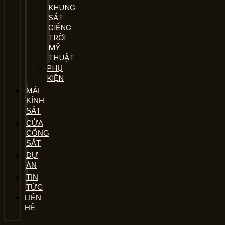
KHUNG
SẮT
GIẾNG
TRỜI
MỸ
THUẬT
PHỤ
KIỆN
MÁI
KÍNH
SẮT
CỬA
CỔNG
SẮT
DỰ
ÁN
TIN
TỨC
LIÊN
HỆ