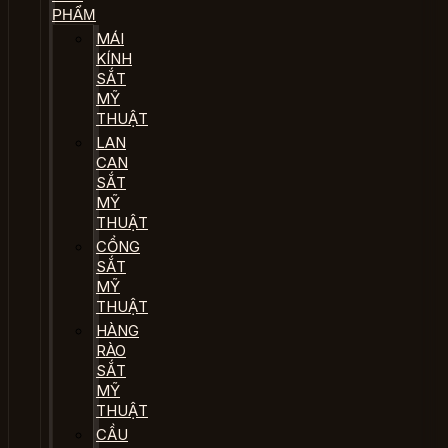
PHẨM
MÁI
KÍNH
SẮT
MỸ
THUẬT
LAN
CAN
SẮT
MỸ
THUẬT
CỔNG
SẮT
MỸ
THUẬT
HÀNG
RÀO
SẮT
MỸ
THUẬT
CẦU