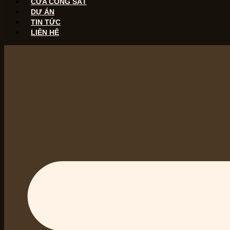
CỬA CỔNG SẮT
DỰ ÁN
TIN TỨC
LIÊN HỆ