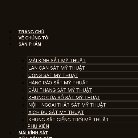
Chuyển
đến
nội
dung
TRANG CHỦ
VỀ CHÚNG TÔI
SẢN PHẨM
MÁI KÍNH SẮT MỸ THUẬT
LAN CAN SẮT MỸ THUẬT
CỔNG SẮT MỸ THUẬT
HÀNG RÀO SẮT MỸ THUẬT
CẦU THANG SẮT MỸ THUẬT
KHUNG CỬA SỔ SẮT MỸ THUẬT
NỘI – NGOẠI THẤT SẮT MỸ THUẬT
XÍCH ĐU SẮT MỸ THUẬT
KHUNG SẮT GIẾNG TRỜI MỸ THUẬT
PHỤ KIỆN
MÁI KÍNH SẮT