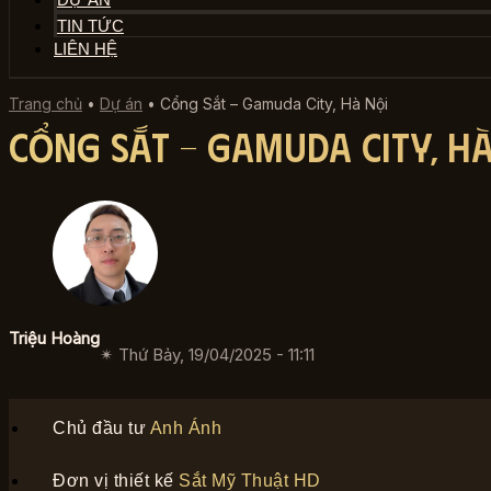
TIN TỨC
LIÊN HỆ
Trang chủ
•
Dự án
•
Cổng Sắt – Gamuda City, Hà Nội
Cổng Sắt – Gamuda City, Hà
Triệu Hoàng
✴︎ Thứ Bảy, 19/04/2025 - 11:11
Chủ đầu tư
Anh Ánh
Đơn vị thiết kế
Sắt Mỹ Thuật HD