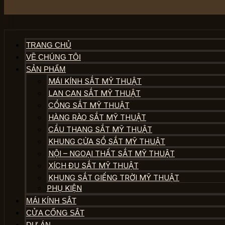
TRANG CHỦ
VỀ CHÚNG TÔI
SẢN PHẨM
MÁI KÍNH SẮT MỸ THUẬT
LAN CAN SẮT MỸ THUẬT
CỔNG SẮT MỸ THUẬT
HÀNG RÀO SẮT MỸ THUẬT
CẦU THANG SẮT MỸ THUẬT
KHUNG CỬA SỔ SẮT MỸ THUẬT
NỘI – NGOẠI THẤT SẮT MỸ THUẬT
XÍCH ĐU SẮT MỸ THUẬT
KHUNG SẮT GIẾNG TRỜI MỸ THUẬT
PHỤ KIỆN
MÁI KÍNH SẮT
CỬA CỔNG SẮT
DỰ ÁN