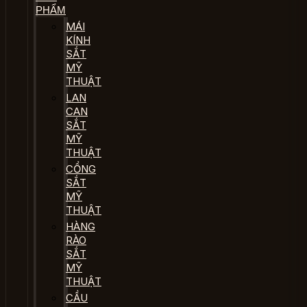
PHẨM
MÁI
KÍNH
SẮT
MỸ
THUẬT
LAN
CAN
SẮT
MỸ
THUẬT
CỔNG
SẮT
MỸ
THUẬT
HÀNG
RÀO
SẮT
MỸ
THUẬT
CẦU