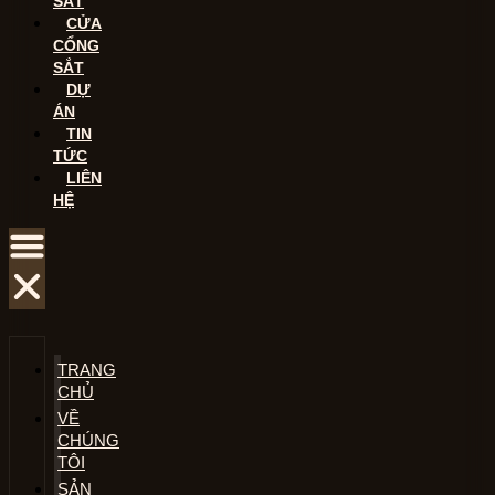
SẮT
CỬA
CỔNG
SẮT
DỰ
ÁN
TIN
TỨC
LIÊN
HỆ
TRANG
CHỦ
VỀ
CHÚNG
TÔI
SẢN