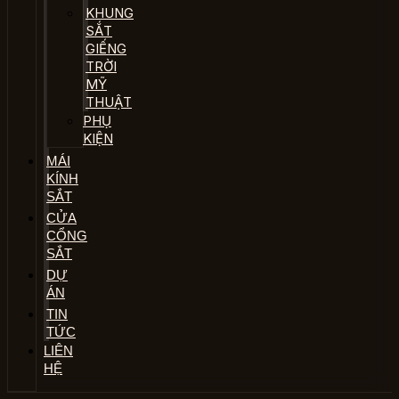
KHUNG
SẮT
GIẾNG
TRỜI
MỸ
THUẬT
PHỤ
KIỆN
MÁI
KÍNH
SẮT
CỬA
CỔNG
SẮT
DỰ
ÁN
TIN
TỨC
LIÊN
HỆ