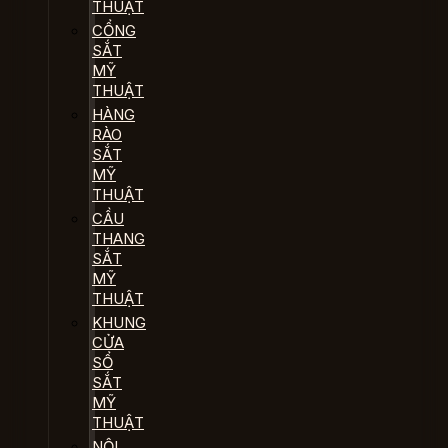
THUẬT
CỔNG
SẮT
MỸ
THUẬT
HÀNG
RÀO
SẮT
MỸ
THUẬT
CẦU
THANG
SẮT
MỸ
THUẬT
KHUNG
CỬA
SỔ
SẮT
MỸ
THUẬT
NỘI