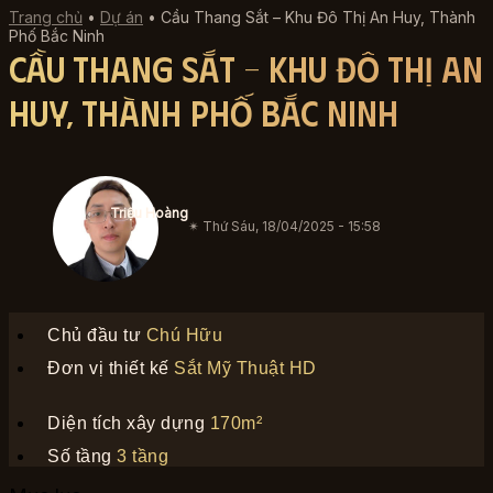
Trang chủ
•
Dự án
•
Cầu Thang Sắt – Khu Đô Thị An Huy, Thành
Phố Bắc Ninh
Cầu Thang Sắt – Khu Đô Thị An
Huy, Thành Phố Bắc Ninh
Triệu Hoàng
✴︎ Thứ Sáu, 18/04/2025 - 15:58
Chủ đầu tư
Chú Hữu
Đơn vị thiết kế
Sắt Mỹ Thuật HD
Diện tích xây dựng
170m²
Số tầng
3 tầng