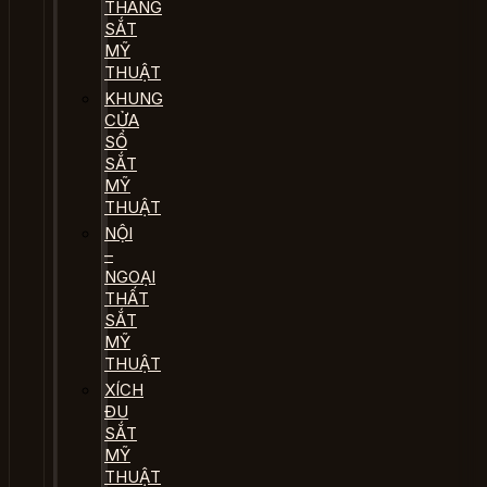
THANG
SẮT
MỸ
THUẬT
KHUNG
CỬA
SỔ
SẮT
MỸ
THUẬT
NỘI
–
NGOẠI
THẤT
SẮT
MỸ
THUẬT
XÍCH
ĐU
SẮT
MỸ
THUẬT