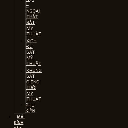
–
NGOẠI
THẤT
SẮT
MỸ
THUẬT
XÍCH
ĐU
SẮT
MỸ
THUẬT
KHUNG
SẮT
GIẾNG
TRỜI
MỸ
THUẬT
PHỤ
KIỆN
MÁI
KÍNH