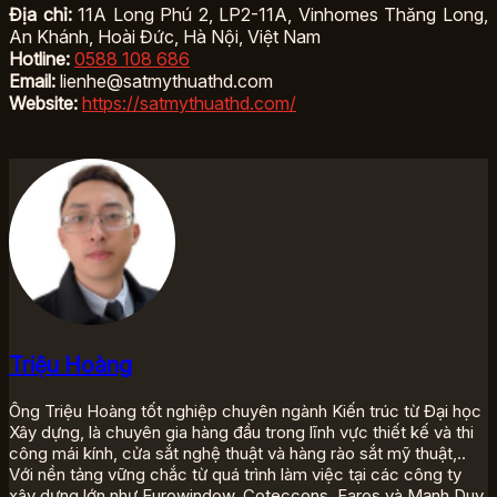
Địa chỉ:
11A Long Phú 2, LP2-11A, Vinhomes Thăng Long,
An Khánh, Hoài Đức, Hà Nội, Việt Nam
Hotline:
0588 108 686
Email:
lienhe@satmythuathd.com
Website:
https://satmythuathd.com/
Triệu Hoàng
Ông Triệu Hoàng tốt nghiệp chuyên ngành Kiến trúc từ Đại học
Xây dựng, là chuyên gia hàng đầu trong lĩnh vực thiết kế và thi
công mái kính, cửa sắt nghệ thuật và hàng rào sắt mỹ thuật,..
Với nền tảng vững chắc từ quá trình làm việc tại các công ty
xây dựng lớn như Eurowindow, Coteccons, Faros và Mạnh Duy